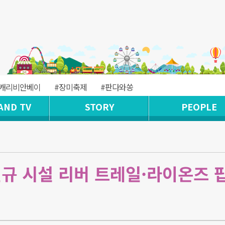
#캐리비안베이
#장미축제
#판다와쏭
AND TV
STORY
PEOPLE
신규 시설 리버 트레일·라이온즈 