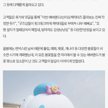
그 등에 다채롭게 올라오고 있다.
고객들은 후기와 댓글을 통해 "이번 에버랜드X산리오캐릭터즈 콜라보는 진짜 작
정한 듯?!", "굿즈샵들이 핑크핑크하게 캐릭터들로 꾸며져 너무 예뻐요", "조
명 설치가 잘돼있어서 해질녘, 밤마저도 감성낭낭임" 등 다양한 반응을 보이고 있
다.
올봄에는 변덕스런 날씨 때문에 튤립, 매화, 벚꽃, 개나리 등 다양한 봄꽃들이 비
슷한 시기에 개화했는데, 이 모든 봄꽃들을 한 자리에서 볼 수 있는 에버랜드가 봄
꽃 명소로 입소문이 난 것도 고객들의 발길이 이어지게 만들었다.