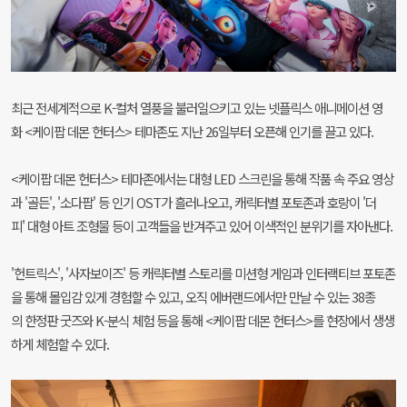
최근 전세계적으로 K-컬처 열풍을 불러일으키고 있는 넷플릭스 애니메이션 영
화 <케이팝 데몬 헌터스> 테마존도 지난 26일부터 오픈해 인기를 끌고 있다.
<케이팝 데몬 헌터스> 테마존에서는 대형 LED 스크린을 통해 작품 속 주요 영상
과 '골든', '소다팝' 등 인기 OST가 흘러나오고, 캐릭터별 포토존과 호랑이 '더
피' 대형 아트 조형물 등이 고객들을 반겨주고 있어 이색적인 분위기를 자아낸다.
'헌트릭스', '사자보이즈' 등 캐릭터별 스토리를 미션형 게임과 인터랙티브 포토존
을 통해 몰입감 있게 경험할 수 있고, 오직 에버랜드에서만 만날 수 있는 38종
의 한정판 굿즈와 K-분식 체험 등을 통해 <케이팝 데몬 헌터스>를 현장에서 생생
하게 체험할 수 있다.