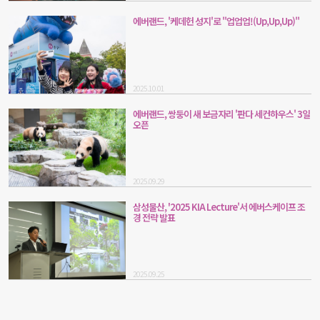
에버랜드, '케데헌 성지'로 "업업업!(Up,Up,Up)"
2025.10.01
에버랜드, 쌍둥이 새 보금자리 '판다 세컨하우스' 3일
오픈
2025.09.29
삼성물산, '2025 KIA Lecture'서 에버스케이프 조
경 전략 발표
2025.09.25