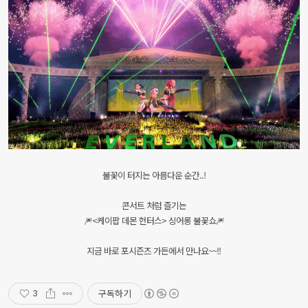
불꽃이 터지는 아름다운 순간..!
콘서트 처럼 즐기는
🎆<케이팝 데몬 헌터스> 싱어롱 불꽃쇼🎆
지금 바로 포시즌즈 가든에서 만나요~~!!
구독하기
3