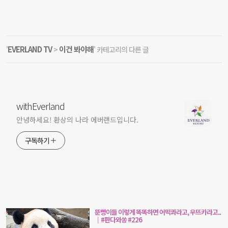
EVERLAND TV
이건 봐야해
'
>
' 카테고리의 다른 글
withEverland
안녕하세요! 환상의 나라 에버랜드입니다.
구독하기
뚠빵이들 이렇게 똑똑하면 어떡콰라고, 우뜨카라고..
｜#판다와쏭 #226