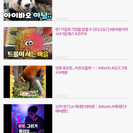
2025.10.17
엥? 이걸로 걱정을 없앨 수 있다고요? | #꽃바람이박
사 #가든패스 #코키아
2025.10.17
연휴 후유증...어흐르을륵ㄱ｜#shorts #오구그레
서 #레몬
2025.10.13
10억 받기 vs 케데헌 테마존｜#shorts #케데헌 #
에버랜드