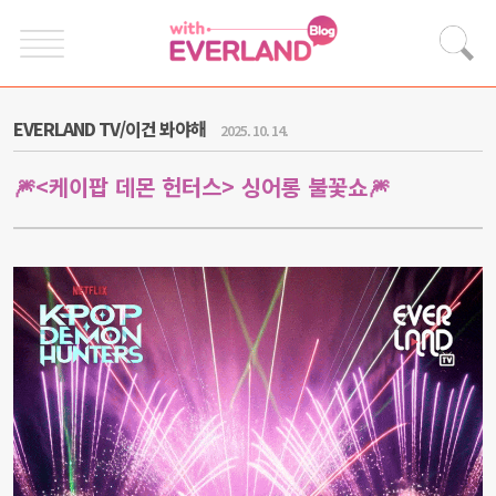
EVERLAND TV/이건 봐야해
2025. 10. 14.
🎆<케이팝 데몬 헌터스> 싱어롱 불꽃쇼🎆