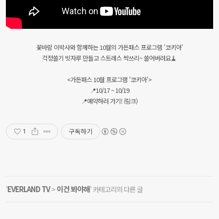
꽃바람 이박사와 함께하는 10월의 가든패스 프로그램 '코키아'
걱정쓸기 빗자루 만들고 스트레스 싹쓰리~ 쓸어버려요🧹
<가든패스 10월 프로그램 '코키아'>
📍10/17 ~ 10/19
📍예약하러 가기! (링크)
구독하기
1
EVERLAND TV
이건 봐야해
'
>
' 카테고리의 다른 글