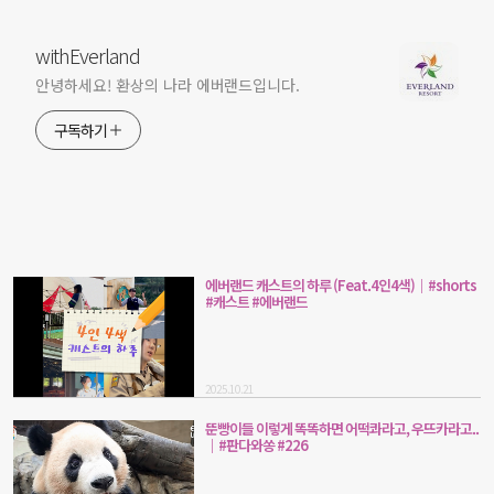
withEverland
안녕하세요! 환상의 나라 에버랜드입니다.
구독하기
에버랜드 캐스트의 하루 (Feat.4인4색)｜#shorts
#캐스트 #에버랜드
2025.10.21
뚠빵이들 이렇게 똑똑하면 어떡콰라고, 우뜨카라고..
｜#판다와쏭 #226