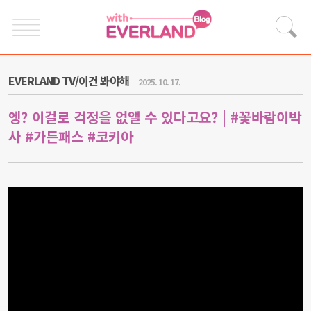
EVERLAND TV/이건 봐야해
2025. 10. 17.
엥? 이걸로 걱정을 없앨 수 있다고요? | #꽃바람이박
사 #가든패스 #코키아