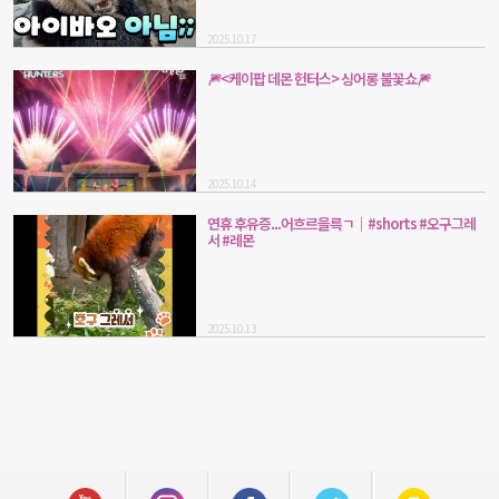
2025.10.17
🎆<케이팝 데몬 헌터스> 싱어롱 불꽃쇼🎆
2025.10.14
연휴 후유증...어흐르을륵ㄱ｜#shorts #오구그레
서 #레몬
2025.10.13