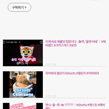
구독하기
이게 바로 캐롤맛 힙합이다 - 🎤잭, ‘울면 어때’｜ #에
버랜드 #크리스마스 #공연
2025.12.08
카피바라 챌린지 #shorts #챌린지 #카피바라
2025.12.06
하나~둘~셋~💫 ??????｜#shorts #캐스트 #에버
랜드