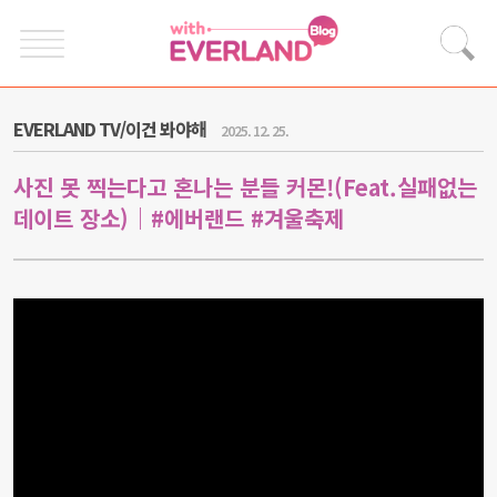
EVERLAND TV/이건 봐야해
2025. 12. 25.
사진 못 찍는다고 혼나는 분들 커몬!(Feat.실패없는
데이트 장소)｜#에버랜드 #겨울축제