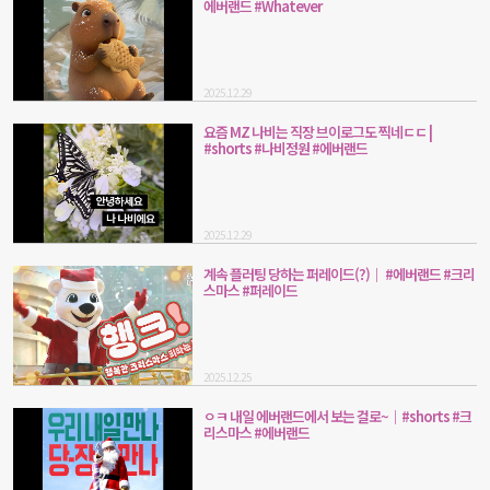
에버랜드 #Whatever
2025.12.29
요즘 MZ 나비는 직장 브이로그도 찍네ㄷㄷ |
#shorts #나비정원 #에버랜드
2025.12.29
계속 플러팅 당하는 퍼레이드(?)｜ #에버랜드 #크리
스마스 #퍼레이드
2025.12.25
ㅇㅋ 내일 에버랜드에서 보는 걸로~｜#shorts #크
리스마스 #에버랜드