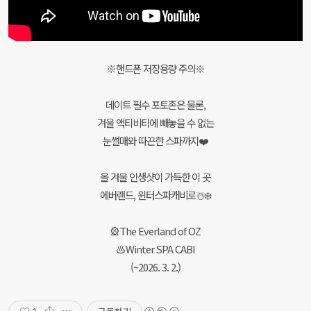
※핸드폰 저장용량 주의※
데이트 필수 포토존은 물론,
겨울 액티비티에 빼놓을 수 없는
눈썰매와 따끈한 스파까지❤️
올 겨울 인생샷이 가득한 이 곳
에버랜드, 윈터스파캐비로☃️❄️
🎡The Everland of OZ
♨️Winter SPA CABI
(~2026. 3. 2.)