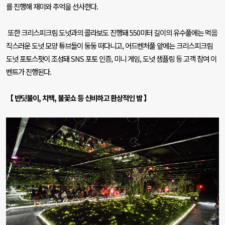
를 진행해 재미와 추억을 선사한다
.
또한 크리스피크림 도넛과의 콜라보도 진행돼
550
미터 길이의 유수풀에는 먹음
직스러운 도넛 모양 튜브들이 둥둥 떠다니고
,
어드벤처풀 앞에는 크리스피크림
도넛 포토스팟이 조성돼
SNS
포토 인증
,
미니 게임
,
도넛 샘플링 등 고객 참여 이
벤트가 진행된다
.
【 반딧불이
,
치맥
,
불꽃쇼 등 신비하고 환상적인 밤 】