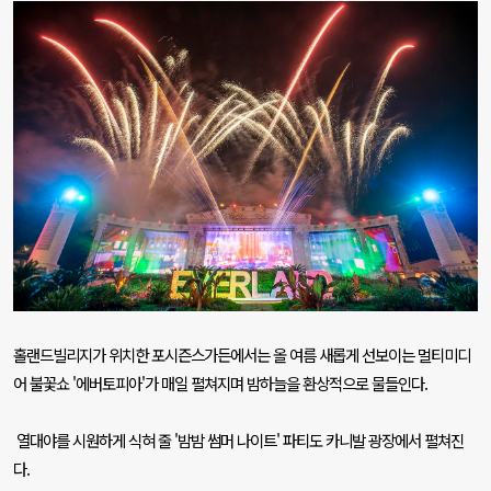
홀랜드빌리지가 위치한 포시즌스가든에서는 올 여름 새롭게 선보이는 멀티미디
어 불꽃쇼
'
에버토피아
'
가 매일 펼쳐지며 밤하늘을 환상적으로 물들인다
.
열대야를 시원하게 식혀 줄
'
밤밤 썸머 나이트
'
파티도 카니발 광장에서 펼쳐진
다
.