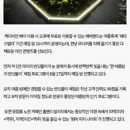
캐리비안 베이 이용 시 오후에 무료로 이용할 수 있는 에버랜드는 여름축제
'
워터
스텔라
'
기간 매일 밤
10
시까지 운영되는데
,
한낮 무더위를 피해 즐기기 좋은 다
채로운 야간 콘텐츠를 선보인다
.
먼저 약
1
만 마리의 반딧불이가 눈 앞에서 동시에 반짝반짝 빛을 내는
'
한 여름밤
의 반딧불이
'
체험 프로그램이
8
월
27
일까지 매일 밤 진행되고 있다
.
오직 여름 밤에만 경험할 수 있는 반딧불이 체험은 작년 고객 만족도
99
점을 기록
하고
N
차 방문이 이어질 정도로 반응이 좋았던 여름방학 인기 프로그램이다
.
또한 유럽풍 노천 카페인 홀랜드빌리지에서는 환상적인 야경 속에서 피맥
(
피자
+
맥주
),
치맥
(
치킨
+
맥주
)
등을 즐길 수 있는
'
썸머 피치 나이트
'
가 진행되고 있다
.