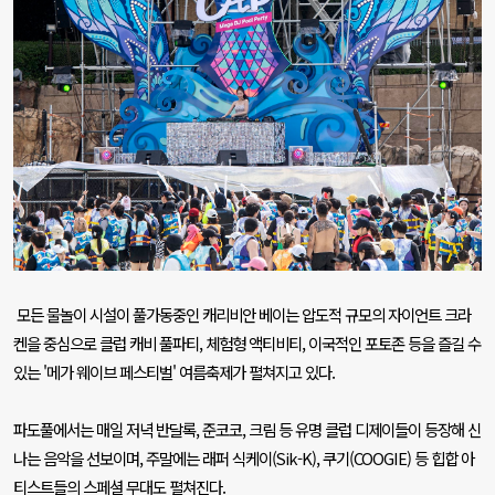
모든 물놀이 시설이 풀가동중인 캐리비안 베이는 압도적 규모의 자이언트 크라
켄을 중심으로 클럽 캐비 풀파티
,
체험형 액티비티
,
이국적인 포토존 등을 즐길 수
있는
'
메가 웨이브 페스티벌
'
여름축제가 펼쳐지고 있다
.
파도풀에서는 매일 저녁 반달록
,
준코코
,
크림 등 유명 클럽 디제이들이 등장해 신
나는 음악을 선보이며
,
주말에는 래퍼 식케이
(Sik-K),
쿠기
(COOGIE)
등 힙합 아
티스트들의 스페셜 무대도 펼쳐진다
.