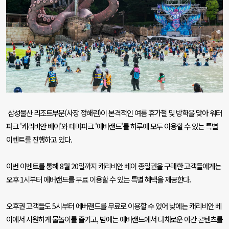
삼성물산 리조트부문
(
사장 정해린
)
이 본격적인 여름 휴가철 및 방학을 맞아 워터
파크
'
캐리비안 베이
'
와 테마파크
'
에버랜드
'
를 하루에 모두 이용할 수 있는 특별
이벤트를 진행하고 있다
.
이번 이벤트를 통해
8
월
20
일까지 캐리비안 베이 종일권을 구매한 고객들에게는
오후
1
시부터 에버랜드를 무료 이용할 수 있는 특별 혜택을 제공한다
.
오후권 고객들도
5
시부터 에버랜드를 무료로 이용할 수 있어 낮에는 캐리비안 베
이에서 시원하게 물놀이를 즐기고
,
밤에는 에버랜드에서 다채로운 야간 콘텐츠를