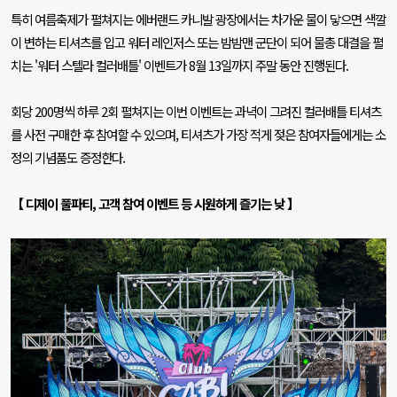
특히 여름축제가 펼쳐지는 에버랜드 카니발 광장에서는 차가운 물이 닿으면 색깔
이 변하는 티셔츠를 입고 워터 레인저스 또는 밤밤맨 군단이 되어 물총 대결을 펼
치는
'
워터 스텔라 컬러배틀
'
이벤트가
8
월
13
일까지 주말 동안 진행된다
.
회당
200
명씩 하루
2
회 펼쳐지는 이번 이벤트는 과녁이 그려진 컬러배틀 티셔츠
를 사전 구매한 후 참여할 수 있으며
,
티셔츠가 가장 적게 젖은 참여자들에게는 소
정의 기념품도 증정한다
.
【 디제이 풀파티
,
고객 참여 이벤트 등 시원하게 즐기는 낮 】