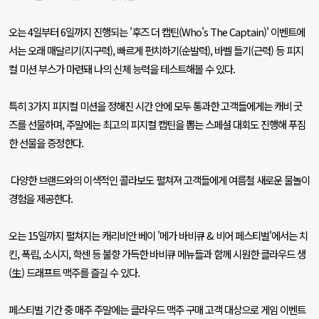
오는
4
일부터
6
일까지 진행되는
'
후즈 더 캡틴
(Who's The Captain)'
이벤트에
서는 오래 매달리기
(
지구력
),
빠르게 펀치하기
(
순발력
),
바벨 들기
(
근력
)
등 피지
컬 미션 부스가 마련돼 나의 신체 능력을 테스트해볼 수 있다
.
특히
3
가지 피지컬 미션을 정해진 시간 안에 모두 통과한 고객들에게는 캐비 굿
즈를 선물하며
,
주말에는 최고의 피지컬 캡틴을 뽑는 스페셜 대회도 진행해 푸짐
한 선물을 증정한다
.
다양한 브랜드와의 이색적인 콜라보도 펼쳐져 고객들에게 여름철 새로운 물놀이
경험을 제공한다
.
오는
15
일까지 펼쳐지는 캐리비안 베이
'
메가 바비큐
&
비어 페스티벌
'
에서는 치
킨
,
폭립
,
소시지
,
학센 등 불향 가득한 바비큐 메뉴들과 함께 시원한 클라우드 생
(
生
)
드래프트 맥주를 즐길 수 있다
.
페스티벌 기간 중 매주 주말에는 클라우드 맥주 구매 고객 대상으로 게임 이벤트