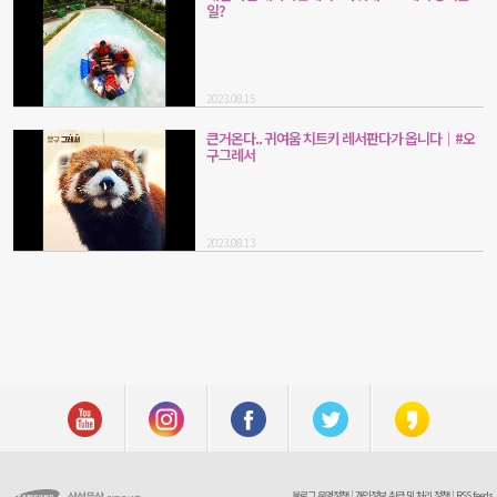
일?
2023.08.15
큰거온다.. 귀여움 치트키 레서판다가 옵니다│#오
구그레서
2023.08.13
블로그 운영정책
|
개인정보 취급 및 처리 정책
|
RSS feeds