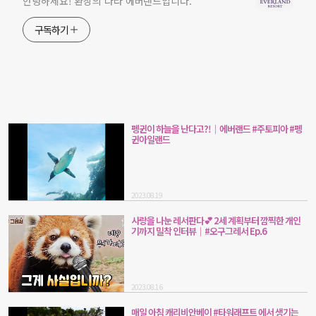
안녕하세요! 환상의 나라 에버랜드입니다.
구독하기
펭귄이 하늘을 난다고?!│에버랜드 #주토피아 #펭
귄아일랜드
2023.08.19
사랑을 나눈 레서판다💕 2세 계획부터 깜찍한 개인
기까지 밀착 인터뷰│#오구그레서 Ep.6
2023.08.16
매일 아침 캐리비안베이 #타워래프트 에서 생기는