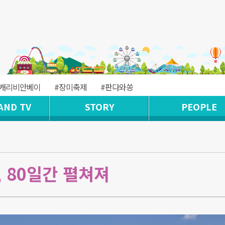
#캐리비안베이
#장미축제
#판다와쏭
AND TV
STORY
PEOPLE
 80일간 펼쳐져