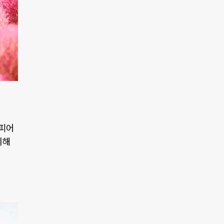
 피어
치해