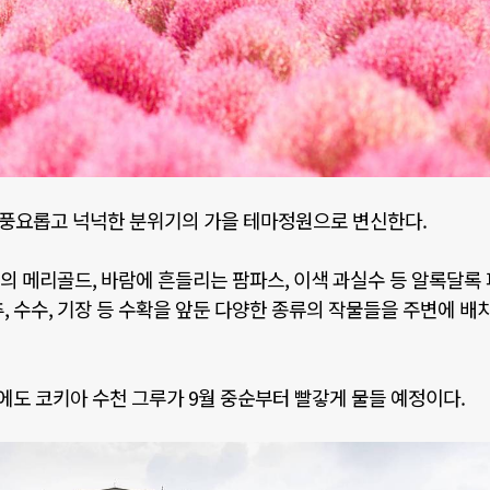
풍요롭고 넉넉한 분위기의 가을 테마정원으로 변신한다
.
빛의 메리골드
,
바람에 흔들리는 팜파스
,
이색 과실수 등 알록달록
추
,
수수
,
기장 등 수확을 앞둔 다양한 종류의 작물들을 주변에 배
에도 코키아 수천 그루가
9
월 중순부터 빨갛게 물들 예정이다
.