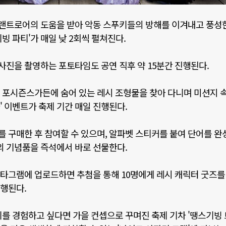
트로어의 도움을 받아 악동 스푸키들의 방해를 이겨내고 풍성
기빙 파티
'
가 매일 낮
2
회씩 펼쳐진다
.
사진을 촬영하는 포토타임도 공연 직후 약
15
분간 진행된다
.
 포시즌스가든에 숨어 있는 레시 조형물을 찾아 다니며 미션지 속
'
이벤트가 축제 기간 매일 진행된다
.
 구매한 후 참여할 수 있으며
,
알파벳 스티커를 붙여 단어를 완
 기념품을 즉석에서 바로 선물한다
.
스타그램에 업로드하면 추첨을 통해
10
명에게 레시 캐릭터 굿즈를
진행된다
.
기를 경험하고 싶다면 가을 컨셉으로 꾸며진 축제 기차
'
땡스기빙 