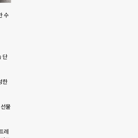
한 수
 단
성한
 선물
트레