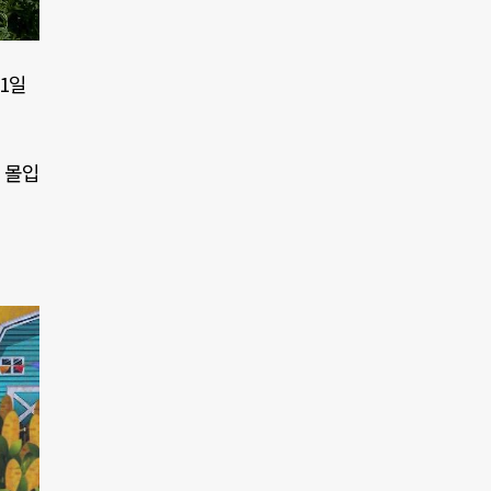
1
일
 몰입