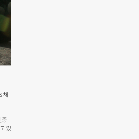
S 채
인증
고 있