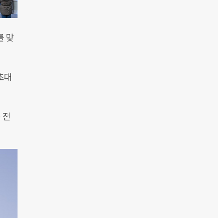
를 맞
초대
 전