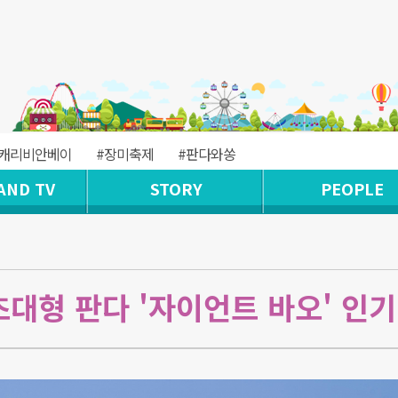
#캐리비안베이
#장미축제
#판다와쏭
AND TV
STORY
PEOPLE
초대형 판다 '자이언트 바오' 인기