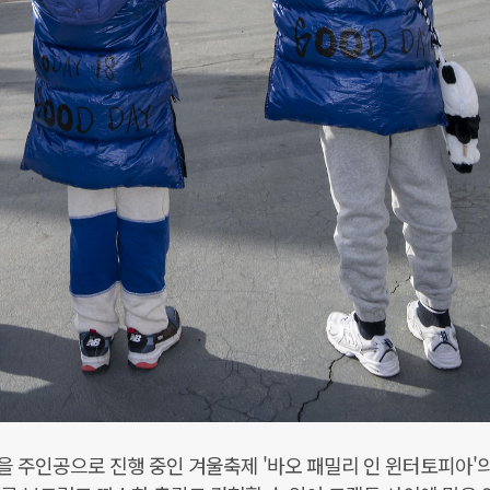
 주인공으로 진행 중인 겨울축제 '바오 패밀리 인 윈터토피아'의