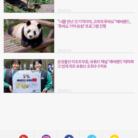
2024.03.04
"너를 만난 건 기적이야, 고마워 푸바오"에버랜드,
'푸바오 기억·응원' 프로그램 진행
2024.02.19
삼성물산 리조트부문, 유튜브 채널 '에버랜드'테마파
크 업계 최초 유튜브 조회수 5억뷰
2024.02.15