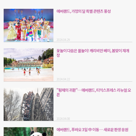
에버랜드, 가정의 달 특별 콘텐츠 풍성
2024.04.29
꽃놀이 다음은 물놀이! 캐리비안 베이, 봄맞이 재개
장
2024.04.22
"황제의 귀환"… 에버랜드, 티익스프레스 리뉴얼 오
픈
2024.04.08
에버랜드, 푸바오 3일 中 이동 … 새로운 판생 응원