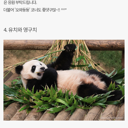
은 응원 부탁드립니다.
더불어 '오와둥둥' 코너도 좋댓구많~!! ^^*
4. 유치와 영구치