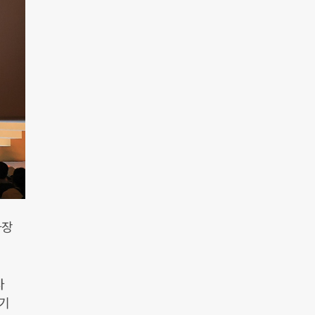
가장
사
되기