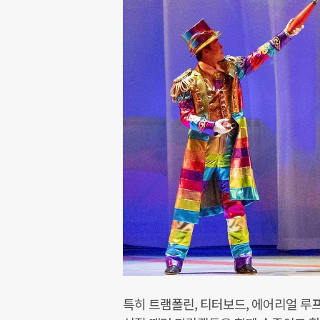
특히 트램폴린, 티터보드, 에어리얼 루프