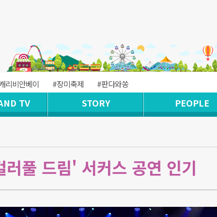
#캐리비안베이
#장미축제
#판다와쏭
AND TV
STORY
PEOPLE
컬러풀 드림' 서커스 공연 인기