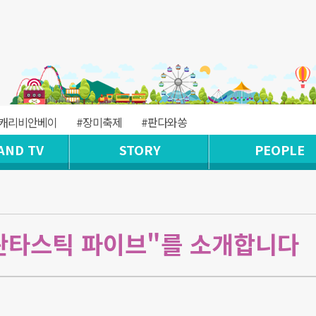
#캐리비안베이
#장미축제
#판다와쏭
AND TV
STORY
PEOPLE
판타스틱 파이브"를 소개합니다