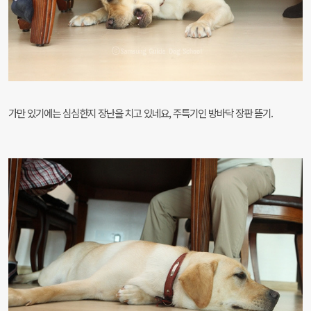
가만 있기에는 심심한지 장난을 치고 있네요, 주특기인 방바닥 장판 뜯기.