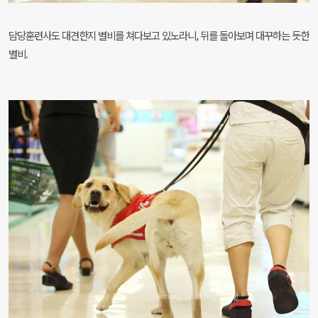
담당훈련사도 대견한지 별비를 쳐다보고 있노라니, 뒤를 돌아보며 대꾸하는 듯한
별비.