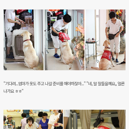
"기다려...엄마가 옷도 주고 나갈 준비를 해야하잖아..." "네, 말 잘들을꼐요,, 얼른
나가요 ㅎㅎ"