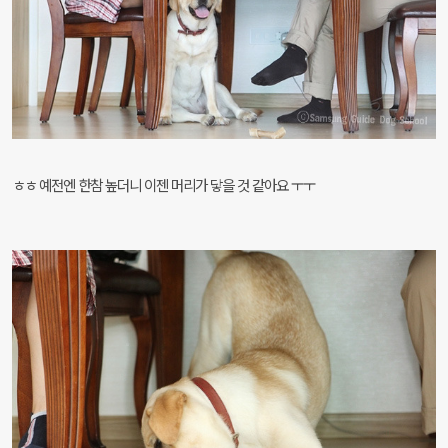
ㅎㅎ 예전엔 한참 높더니 이젠 머리가 닿을 것 같아요 ㅜㅜ