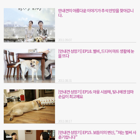
안내견의 아름다운 이야기가 추석 안방을 찾아갑니
다.
2011.09.07
[안내견 성장기] EP18. 별비, 드디어 마트 생활에 눈
을 뜨다
2011.08.31
[안내견 성장기] EP16. 아웅 시원해, 빛나에겐 엄마
손길이 최고에요
2011.08.17
[안내견 성장기] EP15. 보듬이의 변신, "저는 벌써 사
춘기랍니다"