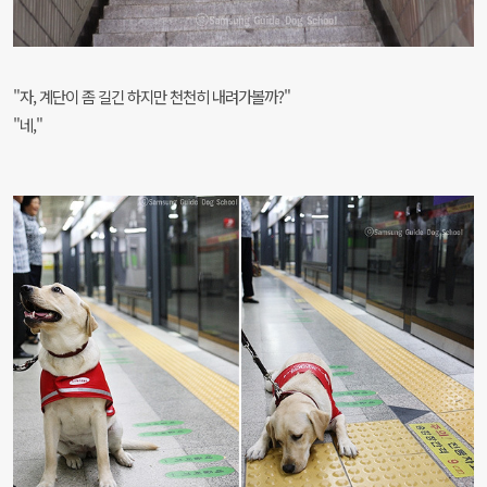
"자, 계단이 좀 길긴 하지만 천천히 내려가볼까?"
"네,"