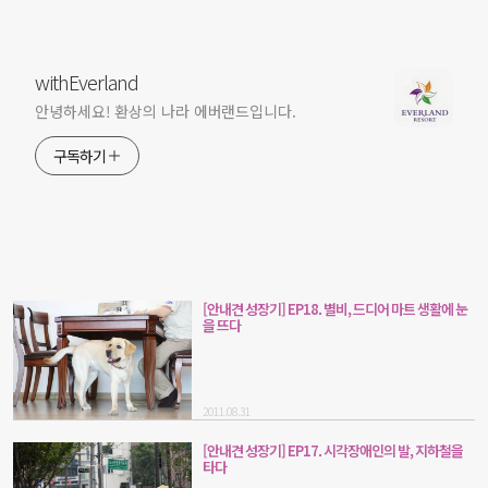
withEverland
안녕하세요! 환상의 나라 에버랜드입니다.
구독하기
[안내견 성장기] EP18. 별비, 드디어 마트 생활에 눈
을 뜨다
2011.08.31
[안내견 성장기] EP17. 시각장애인의 발, 지하철을
타다