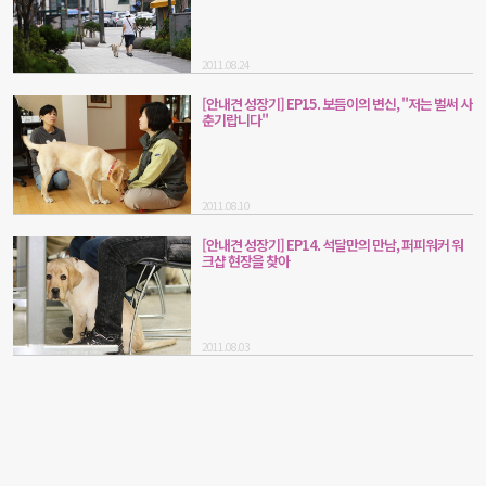
2011.08.24
[안내견 성장기] EP15. 보듬이의 변신, "저는 벌써 사
춘기랍니다"
2011.08.10
[안내견 성장기] EP14. 석달만의 만남, 퍼피워커 워
크샵 현장을 찾아
2011.08.03