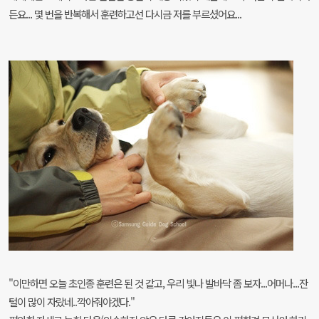
든요... 몇 번을 반복해서 훈련하고선 다시금 저를 부르셨어요...
"이만하면 오늘 초인종 훈련은 된 것 같고, 우리 빛나 발바닥 좀 보자...어머나...잔
털이 많이 자랐네..깍아줘야겠다."