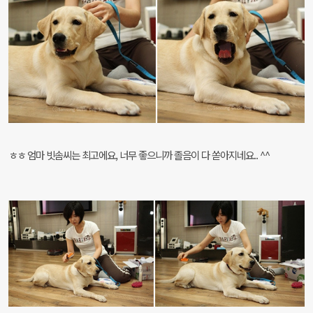
ㅎㅎ 엄마 빗솜씨는 최고에요, 너무 좋으니까 졸음이 다 쏟아지네요.. ^^