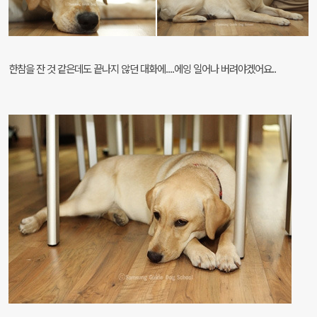
한참을 잔 것 같은데도 끝나지 않던 대화에....에잉 일어나 버려야겠어요..