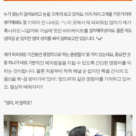
누가 왔는지 알아보려고 눈을 크게 떠 보고 있어요. 이리 저리 고개를 기웃거리며
생각해봐도 잘
기억이 안 나네요. ^^;; 이 곳에서 제 퍼피워킹 엄마가 제가
설치해주셨어요. 물론 저도
혹시라도 나갈까봐 거실에 멋진 바리케이트를
넘어갈 순 있지만 엄마 성의를 봐서 살펴보고만 있답니다. ^
ω^
제가 퍼피워킹 기간동안 중점적으로 하는 훈련들이 몇 가지 있는데요, 중요한 것
중 하나가 바로 기본
적인 예의범절을 지킬 수 있도록 간단한 명령어를 익
히는 것이랍니다. 물론 처음부터 척척 해낼 순 없지만 특별 간식
의 도
움(!)을 쬐~끔 받아가며 '앉아', '엎드려'와 같은 명령어를 기억하고 있어
요. 열심히 배워야지!!
"엄마, 저 잘하죠?