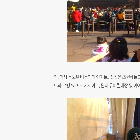
와, 역시 스노우 버스터의 인기는.. 상상을 초월하는
트와 무빙 워크 두 가지이고, 뮌히 유아썰매장 및 아