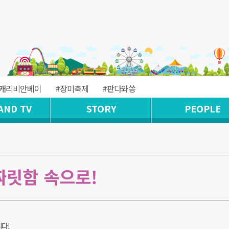
#캐리비안베이
#장미축제
#판다와쏭
AND TV
STORY
PEOPLE
짜릿함 속으로!
다!