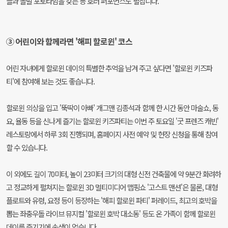
들과 돌발 포토타임을 갖는 등 호러 퍼포먼스도 펼칩니다.
③ 어린이와 함께라면 '해피 할로윈' 코스
어린 자녀에게 할로윈 데이의 특별한 추억을 남겨 주고 싶다면 '할로윈 키즈파
티'에 참여해 보는 것도 좋습니다.
할로윈 의상을 입고 '뚝딱이 아빠' 개그맨 김종석과 함께 한 시간 동안 마술쇼, 동
요, 율동 등을 신나게 즐기는 할로윈 키즈파티는 이번 주 토요일 '굿 프렌즈 캐빈'
레스토랑에서 하루 3회 진행되며, 홈페이지 사전 예약 및 현장 신청을 통해 참여
할 수 있습니다.
이 외에도 길이 70미터, 높이 23미터 크기의 대형 신전 건축물에 약 9분간 화려하
고 정교하게 펼쳐지는 할로윈 3D 멀티미디어 맵핑쇼 '고스트 맨션'은 물론, 대형
플로트와 유령, 요정 등이 등장하는 '해피 할로윈 파티' 퍼레이드, 최고의 호박을
뽑는 좌충우돌 라이브 뮤지컬 '할로윈 호박 대소동' 등도 온 가족이 함께 할로윈
데이를 즐기기에 손색이 없습니다.