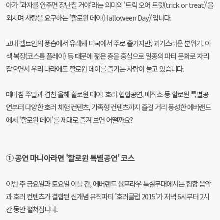
아가 '과자를 안주면 장난칠 거야'라는 의미의 '트릭 오어 트릿(trick or treat)'을
외치며 사탕을 요구하는 '할로윈 데이(Halloween Day)'입니다.
고대 켈트인의 풍습에서 유래돼 미국에서 주로 즐기지만, 괴기스러운 분위기, 이
색 복장(코스튬 플레이) 등 때문에 젊은 층을 중심으로 일종의 파티 문화로 자리
잡으면서 우리 나라에도 할로윈 데이를 즐기는 사람이 늘고 있습니다.
때마침 주말과 겹친 올해 할로윈 데이! 호러 힙합공연, 매직쇼 등 할로윈 특별공
연부터 다양한 호러 체험 컨텐츠, 가족형 컨텐츠까지 즐길 거리 풍성한 에버랜드
에서 '할로윈 데이'를 제대로 즐겨 보면 어떨까요?
① 공연 마니아라면 '할로윈 특별공연' 코스
이번 주 금요일과 토요일 이틀 간, 에버랜드 융프라우 특설무대에서는 힙합 음악
과 호러 컨텐츠가 결합된 신개념 뮤직파티 '호러클럽 2015'가 저녁 6시부터 2시
간 동안 펼쳐집니다.