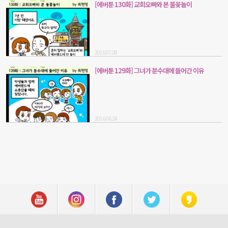
[에버툰 130화] 교회오빠와 본 불꽃놀이
2016.07.08
[에버툰 129화] 그녀가 분수대에 들어간 이유
2016.06.24