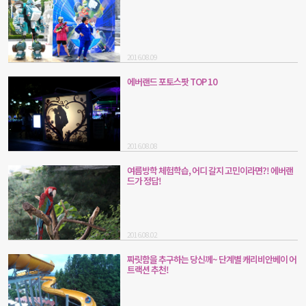
2016.08.09
에버랜드 포토스팟 TOP 10
2016.08.08
여름방학 체험학습, 어디 갈지 고민이라면?! 에버랜
드가 정답!
2016.08.02
짜릿함을 추구하는 당신께~ 단계별 캐리비안베이 어
트랙션 추천!