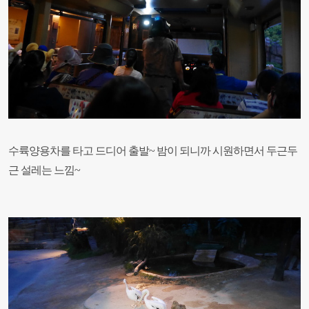
수륙양용차를 타고 드디어 출발~ 밤이 되니까 시원하면서 두근두
근 설레는 느낌~