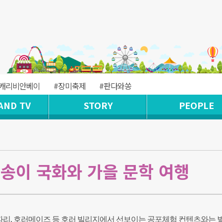
#캐리비안베이
#장미축제
#판다와쏭
AND TV
STORY
PEOPLE
만 송이 국화와 가을 문학 여행
리, 호러메이즈 등 호러 빌리지에서 선보이는 공포체험 컨텐츠와는 