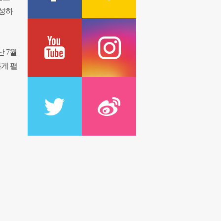
풍성하
 7월
게 펼