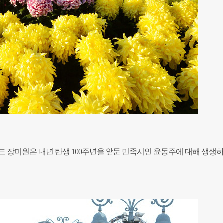
드 장미원은 내년 탄생 100주년을 앞둔 민족시인 윤동주에 대해 생생하