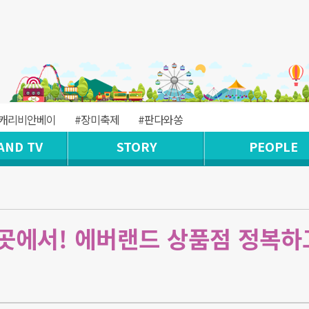
#캐리비안베이
#장미축제
#판다와쏭
AND TV
STORY
PEOPLE
곳에서! 에버랜드 상품점 정복하