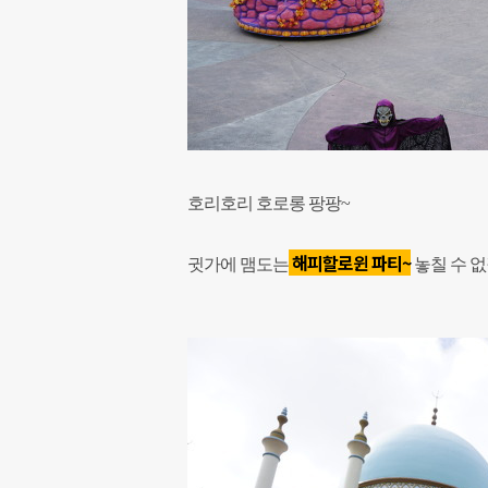
호리호리 호로롱 팡팡~
해피할로윈
파티~
귓가에 맴도는
놓칠 수 없