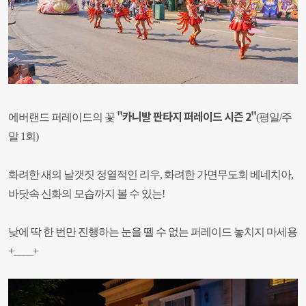
"카니발 판타지 퍼레이드 시즌 2"
에버랜드 퍼레이드의 꽃
(평일/주
말 1회)
화려한 새의 날갯짓 정열적인 리우, 화려한 가면무도회 베네치아,
바닷속 신화의 모습까지 볼 수 있는!
낮에 딱 한 번만 진행하는 눈을 뗄 수 없는 퍼레이드 놓치지 마세용
+____+