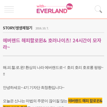
STORY/생생체험기
2016. 10. 7.
에버랜드 해피할로윈& 호러나이츠! 24시간이 모자
라~
해.피.할.로.윈! 환상의 나라
에버랜드로~! 호리 호리 호로롱 팡팡~
!!
안녕하세요~ 4기 기자단 최창환입니다~
에버랜드 해피 할로윈&
오늘은 신나는 마법의 주문이 끊이질 않는