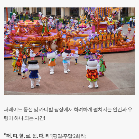
퍼레이드 동선 및 카니발 광장에서 화려하게 펼쳐지는 인간과 유
령이 하나 되는 시간!
"해. 피. 할. 로. 윈. 파. 티
"(평일/주말 2회씩)