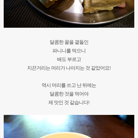
달콤한 꿀을 곁들인
파니니를 먹으니
배도 부르고
지끈거리는 머리가 나아지는 것 같았어요
!
역시 머리를 쓰고 난 뒤에는
달콤한 것을 먹어야
제 맛인 것 같습니다
!