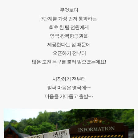
무엇보다
3
단계를 가장 먼저 통과하는
최초 한 팀 전원에게
영국 왕복항공권을
제공한다는 점 때문에
오픈하기 전부터
많은 도전 욕구를 불러 일으켰는데요
!
시작하기 전부터
벌써 마음은 영국에
~~
마음을 가다듬고 출발
~~