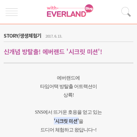
STORY/생생체험기
2017. 6. 13.
신개념 방탈출! 에버랜드 '시크릿 미션'!
에버랜드에
타임어택 방탈출
어트랙션이
상륙
!
SNS
에서 뜨거운 호응을 얻고 있는
'시크릿 미션'
을
드디어 체험하고 왔답니다
~!