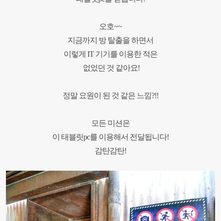
오호
~~
지금까지 방 탈출을 하면서
이렇게
IT
기기를 이용한 적은
없었던 것 같아요
!
정말 요원이 된 것 같은 느낌
?!!
모든 미션은
이 태블릿
pc
를
이용해서 전달됩니다
!
감탄감탄
!