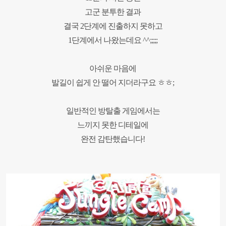
고군 분투한 결과
결국
2
단계에 진출하지 못하고
1
단계에서 나왔는데요
^^;;;;;
아쉬운 마음에
발길이 쉽게 안 떨어 지더라구요 ㅎㅎ
;
일반적인 방탈출 게임에서는
느끼지 못한 디테일에
완전 감탄했습니다
!