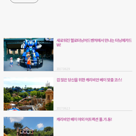
새로워진 헬로터닝어드벤처에서 만나는 터닝메카드
W!
2017.06.19
겁 많은 당신을 위한 캐리비안 베이 맞춤 코스!
2017.06.13
캐리비안 베이 야외 어트랙션 풀.가.동!