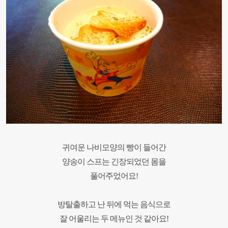
귀여운 나비모양의 빵이 들어간
양송이 스프는
긴장되었던 몸을
풀어주었어요
!
방탈출하고 난 뒤에 먹는 음식으로
잘 어울리는 두 메뉴인 것 같아요
!