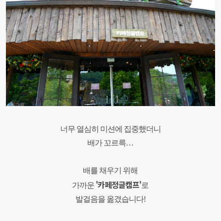
너무 열심히 미션에 집중했더니
배가 꼬르륵
…
배를 채우기 위해
'카페정글캠프'
가까운
로
발걸음을 옮겼습니다
!