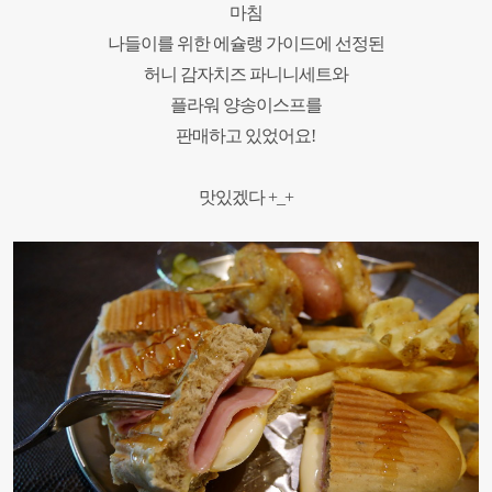
마침
나들이를 위한 에슐랭 가이드에 선정된
허니 감자치즈 파니니세트와
플라워 양송이스프를
판매하고 있었어요
!
맛있겠다
+_+