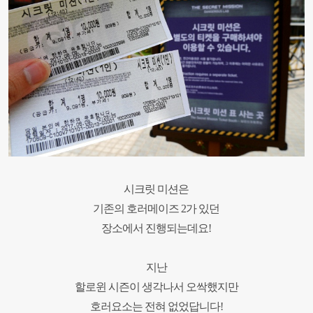
시크릿 미션은
기존의 호러메이즈
2
가 있던
장소에서 진행되는데요
!
지난
할로윈 시즌이 생각나서
오싹했지만
호러요소는 전혀 없었답니다
!