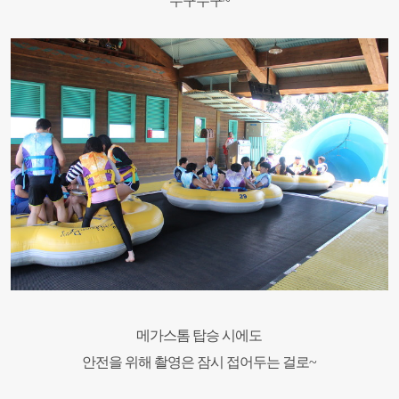
두구두구~
메가스톰 탑승 시에도
안전을 위해 촬영은 잠시 접어두는 걸로~