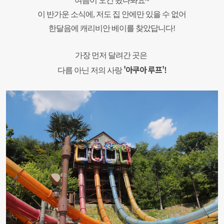
여름이 오긴 왔나봐요~
이 반가운 소식에,
저도 집 안에만 있을 수 없어
한달음에
캐리비안 베이를 찾았답니다!
가장 먼저 달려간 곳은
'아쿠아 루프'!
다름 아닌
저의 사랑