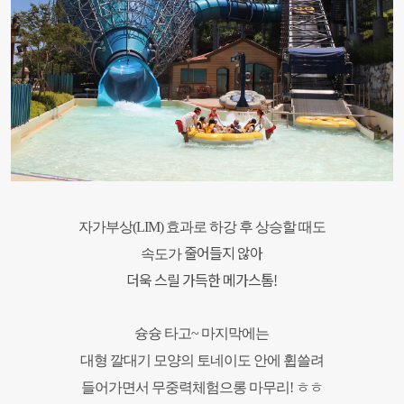
자가부상(LIM) 효과로 하강 후 상승할 때도
줄어들지 않아
속도가
더욱 스릴 가득한 메가스톰!
슝슝 타고~ 마지막에는
대형 깔대
기 모양의
토네이도 안에
휩쓸려
들어가면서
무중력체험으롱 마무리! ㅎㅎ