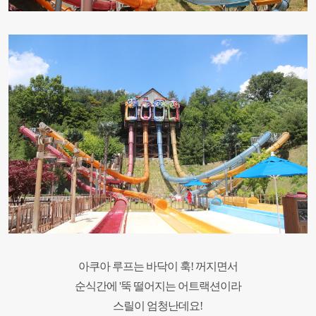
아쿠아 루프는 바닥이 훅! 꺼지면서
순식간에 '
뚝
떨어지는 어트랙션이라
스릴이 엄청난데요!