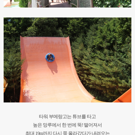
타워 부메랑고는 튜브를 타고
높은 망루에서 한 번에 뚝! 떨어져서
최대
19m
까지 다시 쭉 올라갔다가 내려오는