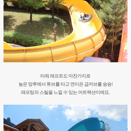
타워 래프트도 마찬가지로
높은 망루에서
튜브를 타고 연이은 급커브를 슝슝!
래프팅의 스릴을 느낄 수 있는 어트랙션이에요
.