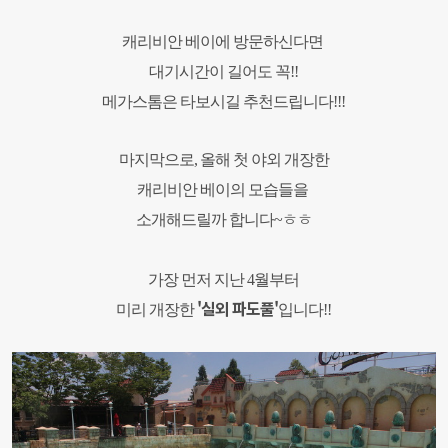
캐리비안 베이에 방문하신다면
대기시간이 길어도 꼭
!!
메가스톰은 타보시길 추천드립니다!!!
마지막으로, 올해 첫 야외 개장한
캐리비안 베이의 모습들을
소개해드릴까 합니다
~
ㅎㅎ
가장 먼저 지난
4
월부터
'실외 파도풀'
미리 개장한
입니다
!!