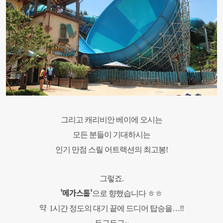
그리고 캐리비안 베이에 오시는
모든 분들이
기대하시는
인기 만점 스릴 어트랙션의 최고봉!
그렇죠.
'메가스톰'
으로 향했습니다 ㅎㅎ
약
1
시간 정도의 대기 끝에 드디어 탑승을
…!!