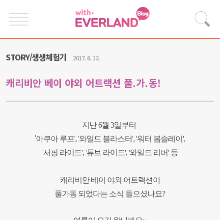
STORY/생생체험기
2017. 6. 12.
캐리비안 베이 야외 어트랙션 풀.가.동!
지난
6
월
3
일부터
'
아쿠아 루프'
,
'
와일드 블라스터'
, '
워터 봅슬레이'
,
'
서핑 라이드'
, '
튜브 라이드'
, '
와일드 리버' 등
캐리비안 베이 야외 어트랙션이
풀가동 되었다는 소식
들으셨나요?