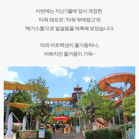
이번에는 지난
5
월에 앞서 개장한
'타워 래프트'
, '
타워 부메랑고'와
'메가스톰'으로 발걸음을 재촉해 보았습니다.
야외 어트랙션이 풀가동하니,
바쁘지만 즐거움이 가득~