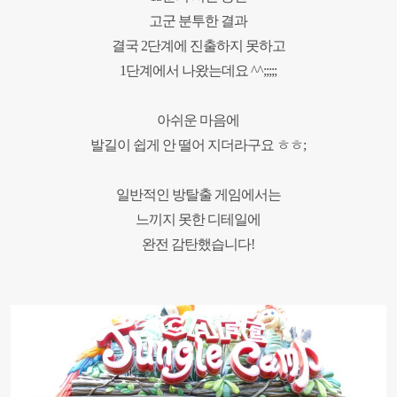
고군 분투한 결과
결국
2
단계에 진출하지 못하고
1
단계에서 나왔는데요
^^;;;;;
아쉬운 마음에
발길이 쉽게 안 떨어 지더라구요 ㅎㅎ
;
일반적인 방탈출 게임에서는
느끼지 못한 디테일에
완전 감탄했습니다
!