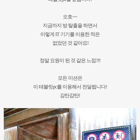
오호
~~
지금까지 방 탈출을 하면서
이렇게
IT
기기를 이용한 적은
없었던 것 같아요
!
정말 요원이 된 것 같은 느낌
?!!
모든 미션은
이 태블릿
pc
를
이용해서 전달됩니다
!
감탄감탄
!