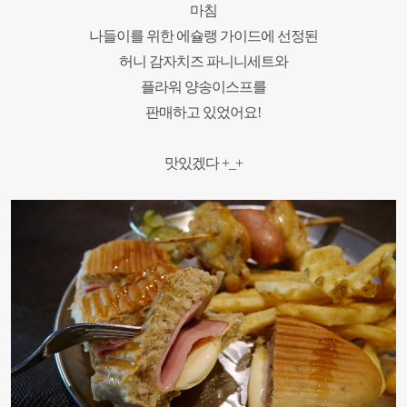
마침
나들이를 위한 에슐랭 가이드에 선정된
허니 감자치즈 파니니세트와
플라워 양송이스프를
판매하고 있었어요
!
맛있겠다
+_+