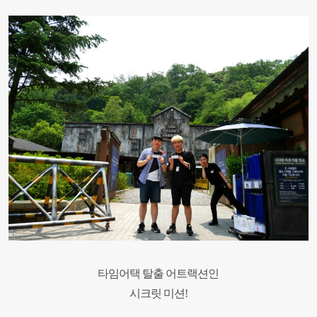
타임어택 탈출 어트랙션인
시크릿 미션
!