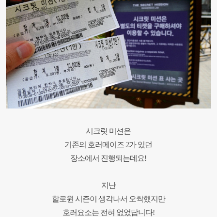
시크릿 미션은
기존의 호러메이즈
2
가 있던
장소에서 진행되는데요
!
지난
할로윈 시즌이 생각나서
오싹했지만
호러요소는 전혀 없었답니다
!