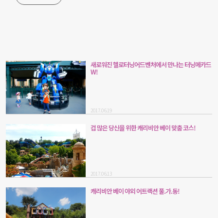
새로워진 헬로터닝어드벤처에서 만나는 터닝메카드
W!
2017.06.19
겁 많은 당신을 위한 캐리비안 베이 맞춤 코스!
2017.06.13
캐리비안 베이 야외 어트랙션 풀.가.동!