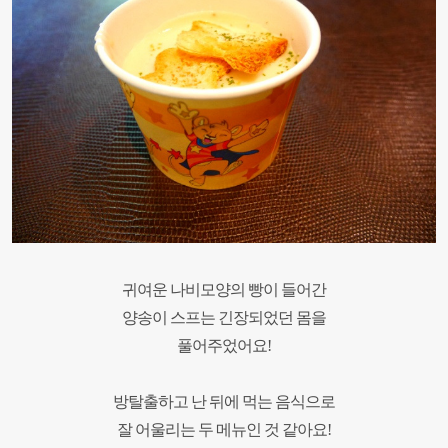
귀여운 나비모양의 빵이 들어간
양송이 스프는
긴장되었던 몸을
풀어주었어요
!
방탈출하고 난 뒤에 먹는 음식으로
잘 어울리는 두 메뉴인 것 같아요
!