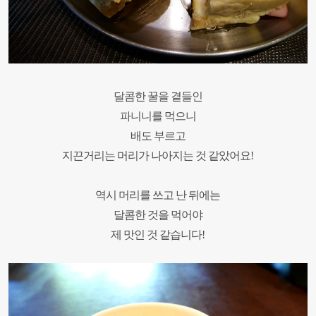
달콤한 꿀을 곁들인
파니니를 먹으니
배도 부르고
지끈거리는 머리가 나아지는 것 같았어요
!
역시 머리를 쓰고 난 뒤에는
달콤한 것을 먹어야
제 맛인 것 같습니다
!