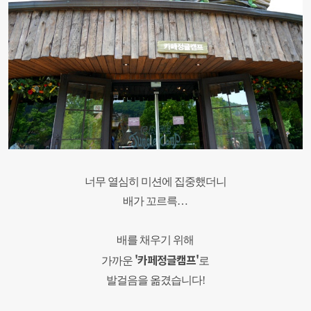
너무 열심히 미션에 집중했더니
배가 꼬르륵
…
배를 채우기 위해
'카페정글캠프'
가까운
로
발걸음을 옮겼습니다
!