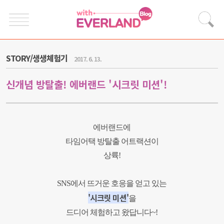
STORY/생생체험기
2017. 6. 13.
신개념 방탈출! 에버랜드 '시크릿 미션'!
에버랜드에
타임어택 방탈출
어트랙션이
상륙
!
SNS
에서 뜨거운 호응을 얻고 있는
'시크릿 미션'
을
드디어 체험하고 왔답니다
~!