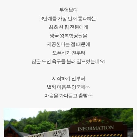
무엇보다
3
단계를 가장 먼저 통과하는
최초 한 팀 전원에게
영국 왕복항공권을
제공한다는 점 때문에
오픈하기 전부터
많은 도전 욕구를 불러 일으켰는데요
!
시작하기 전부터
벌써 마음은 영국에
~~
마음을 가다듬고 출발
~~