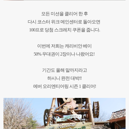
모든 미션을 클리어 한 후
다시 코스터 위크 메인센터로 돌아오면
100
프로 당첨 스크레치 쿠폰을 줍니다
.
이번에 저희는 캐리비안 베이
50%
우대권이 2장이나 나왔어요
!
기간도 올해 말까지라고
하시니 완전 대박
!!
에버 오리엔티어링 시즌
1
클리어
!