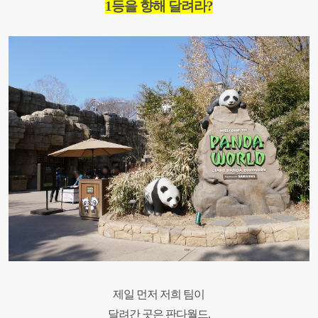
1
등을 향해 달려라
?
제일 먼저 저희 팀이
달려간 곳은 판다월드
.