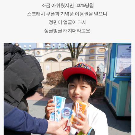
조금 아쉬웠지만
100%
당첨
스크래치 쿠폰과 기념품 이용권을 받으니
정민이 얼굴이 다시
싱글벙글 해지더라고요
.