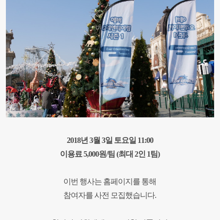
2018
년
3
월
3
일 토요일
11:00
이용료
5,000
원
/
팀
(
최대
2
인
1
팀
)
이번 행사는 홈페이지를 통해
참여자를 사전 모집했습니다
.