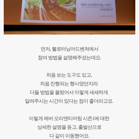
먼저, 헬로터닝어드벤쳐에서
참여 방법을 설명해주셨는데요
.
처음 보는 도구도 있고
,
처음 진행되는 행사였던지라
다들 방법을 몰랐어서 이렇게 세세하게
알려주시는 시간이 있다는 점이 좋더라고요
.
이렇게 에버 오리엔티어링 시즌
1
에 대한
상세한 설명을 듣고
,
출발선으로
다 같이 이동했어요
.