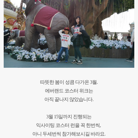
따뜻한 봄이 성큼 다가온
3
월
.
에버랜드 코스터 위크는
아직 끝나지 않았습니다
.
3
월
15
일까지 진행되는
익사이팅 코스터 런을 꼭 한번씩
,
아니 두세번씩 참가해보시길 바라요
.