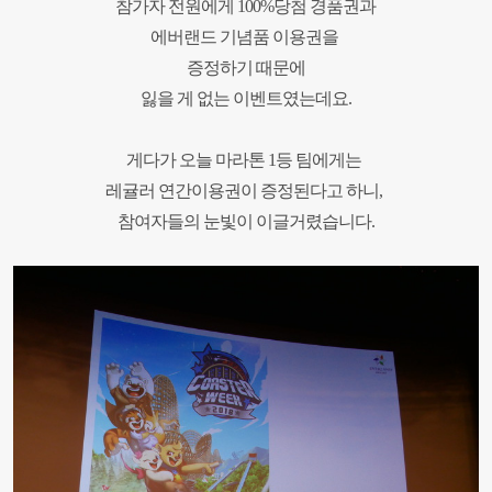
참가자 전원에게
100%
당첨 경품권과
에버랜드 기념품 이용권을
증정하기 때문에
잃을 게 없는 이벤트였는데요
.
게다가 오늘 마라톤
1
등 팀에게는
레귤러 연간이용권이 증정된다고 하니
,
참여자들의 눈빛이 이글거렸습니다
.