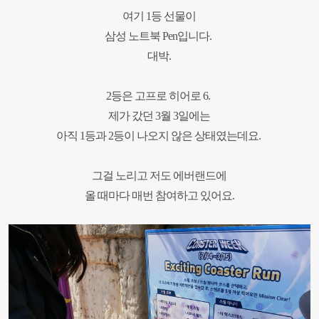
여기
1
등 선물이
삼성 노트북
Pen
입니다
.
대박
.
2
등은 고프로 히어로
6.
제가 갔던
3
월
3
일에는
아직
1
등과
2
등이 나오지 않은
상태였는데요
.
그걸 노리고 저도 에버랜드에
올 때마다 매번 참여하고 있어요
.