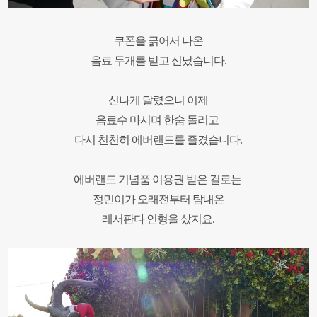
쿠폰을 긁어서 나온
음료 두개를 받고 신났습니다
.
신나게 달렸으니 이제
음료수 마시며 한숨 돌리고
다시 천천히 에버랜드를 즐겼습니다
.
에버랜드 기념품 이용권 받은 걸로는
정민이가
오래전부터 탐내온
레서판다 인형을 샀지요
.