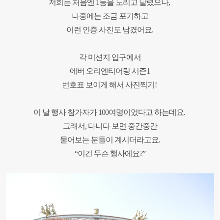
저희는 처음엔
1
등을 노리고 달렸으나
,
나중에는 조금 포기하고
이런 인증 사진도 남겼어요
.
각 미션지 입구에서
에버 오리엔티어링 시즌
1
번호표 보이게 해서
사진찍기
!
이 날 행사 참가자가
100
여명이었다고 하는데요
.
그래서, 다니다 보면 중간중간
물어보는 분들이 계시더라고요
.
“
이건 무슨 행사에요
?”