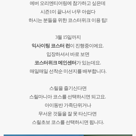
에버 오리엔티어링에 참가하고 싶은데
시즌
1
이 끝나서 너무 아쉽다
하시는 분들을 위한 코스터위크 이용 팁
!
3
월
15
일까지
익사이팅 코스터 런
이 진행중이에요
.
입장하셔서 바로 보면
코스터위크 메인센터
가 있는데요
.
매일매일 선착순 미션지를 배부합니다
.
스릴을 즐기신다면
스릴마니아 코스를 선택하시면 되고요
.
아이동반 가족단위거나
무서운 것들을 잘 못 타신다면
스릴초보 코스를 선택하시면 됩니다
.