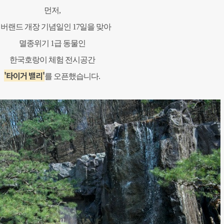
먼저,
버랜드 개장 기념일인 17일을 맞아
멸종위기 1급 동물인
한국호랑이 체험 전시공간
'타이거 밸리'
를 오픈했습니다.