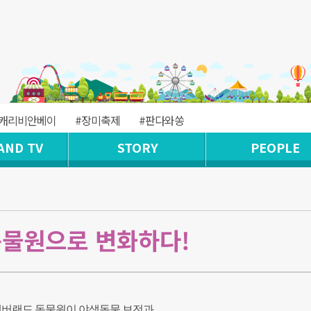
#캐리비안베이
#장미축제
#판다와쏭
AND TV
STORY
PEOPLE
동물원으로 변화하다!
버랜드 동물원이 야생동물 보전과