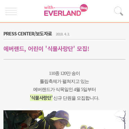
PRESS CENTER/보도자료
2018. 4. 2.
에버랜드, 어린이 '식물사랑단' 모집!
110종 120만 송이
튤립축제가 펼쳐지고 있는
에버랜드가 식목일인 4월 5일부터
'식물사랑단'
신규 단원을 모집합니다.