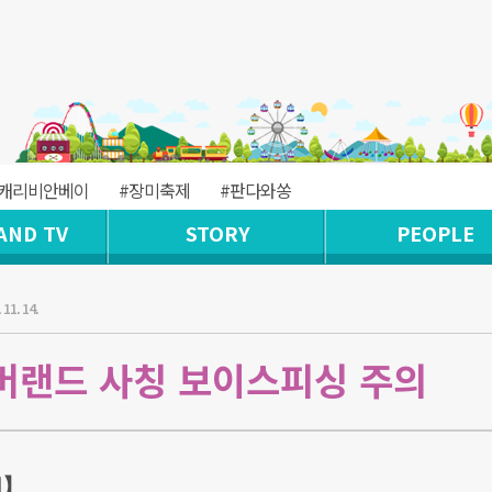
#캐리비안베이
#장미축제
#판다와쏭
AND TV
STORY
PEOPLE
 11. 14.
에버랜드 사칭 보이스피싱 주의
의】