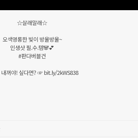
☆살래말래☆
오색영롱한 빛이 방울방울~
인생샷 필.수.템🐼💕
#판다버블건
내꺼야! 싶다면? ☞ bit.ly/2kWS838
글