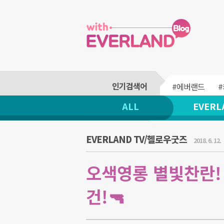
#에버랜드
ALL
EVERL
EVERLAND TV/헬로우굿즈
2018. 6. 12.
오색영롱 별빛찬란!
건!🔫