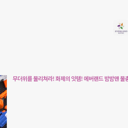
무더위를 물리쳐라! 화제의 잇템! 에버랜드 밤밤맨 물총