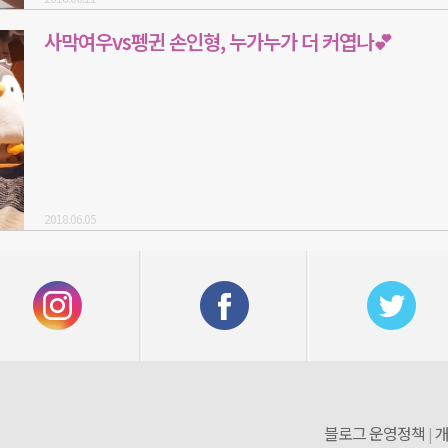
사막여우vs펭귄 손인형, 누가누가 더 커엽나💕
2018.06.05
블로그 운영정책
개
|