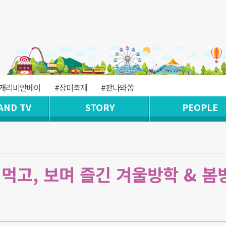
#캐리비안베이
#장미축제
#판다와쏭
AND TV
STORY
PEOPLE
먹고, 보며 즐긴 겨울방학 & 봄