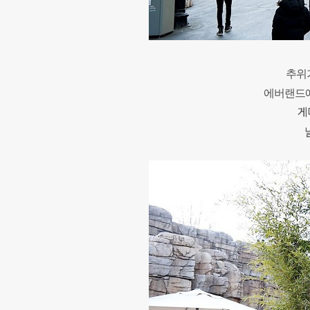
추위가
에버랜드에
게