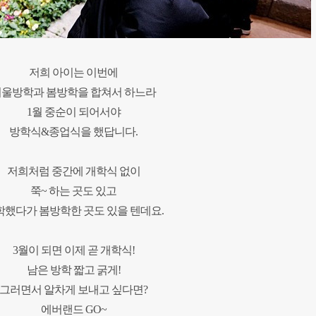
저희 아이는
이번에
울방학과 봄방학을 합쳐서 하느라
1월 중순이 되어서야
방학식&종업식을 했답니다.
저희처럼 중간에 개학식 없이
쭉~ 하는 곳도 있고
학했다가 봄방학한 곳도 있을 텐데요.
3월이 되면 이제 곧 개학식!
남은 방학 짧고 굵게!
그러면서 알차게 보내고 싶다면?
에버랜드 GO~