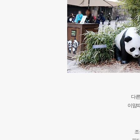
다른
이맘때
조