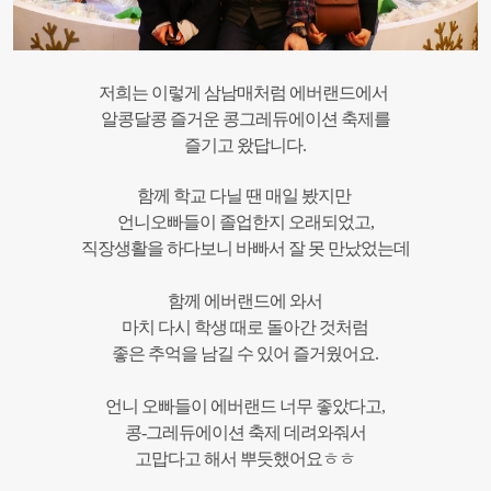
저희는 이렇게 삼남매처럼 에버랜드에서
알콩달콩 즐거운 콩그레듀에이션 축제를
즐기고 왔답니다.
함께 학교 다닐 땐 매일 봤지만
언니오빠들이 졸업한지 오래되었고,
직장생활을 하다보니 바빠서 잘 못 만났었는데
함께 에버랜드에 와서
마치 다시 학생 때로 돌아간 것처럼
좋은 추억을 남길 수 있어 즐거웠어요.
언니 오빠들이 에버랜드 너무 좋았다고,
콩-그레듀에이션 축제 데려와줘서
고맙다고 해서 뿌듯했어요ㅎㅎ