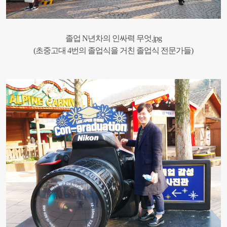
졸업 N년차의 인싸력 무엇.jpg
(초중고대 4번의 졸업식을 거친 졸업식 전문가들)