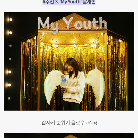
#추천
3. 'My Youth'
날개
존
갑자기 분위기 음료수 cf?.jpg