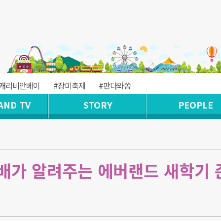
#캐리비안베이
#장미축제
#판다와쏭
AND TV
STORY
PEOPLE
배가 알려주는 에버랜드 새학기 