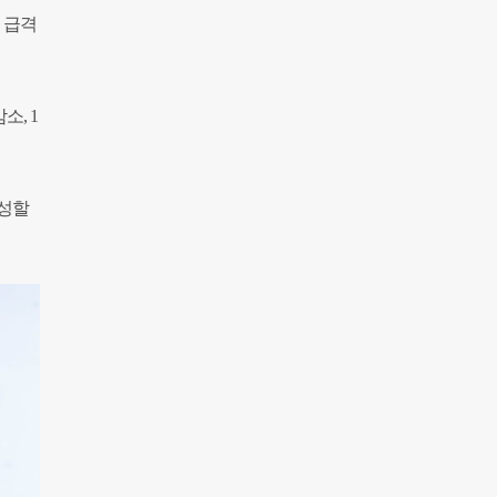
은 급격
소, 1
형성할