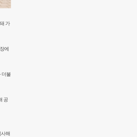
돼 가
현장에
 더불
해 공
심사해