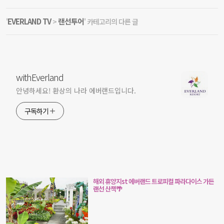
EVERLAND TV
랜선투어
'
>
' 카테고리의 다른 글
withEverland
안녕하세요! 환상의 나라 에버랜드입니다.
구독하기
해외 휴양지st 에버랜드 트로피컬 파라다이스 가든
랜선 산책🌴