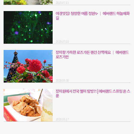
2020.07.11
야경맛집! 청량한 여름 정원✨ ｜ 에버랜드 하늘매화
길
2020.07.02
장미향 가득한 로즈가든 랜선 산책해요 ｜ 에버랜드
로즈가든
2020.05.30
장미원에서 전국 별미 탐방?! | 에버랜드 스프링 온 스
푼
2020.05.17