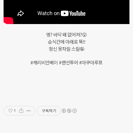
엥? 바닥 왜 없어져?😲
순식간에 아래로 뚝!!
정신 못차릴 스릴🤪
#캐리비안베이 #랜선투어 #아쿠아루프
구독하기
1