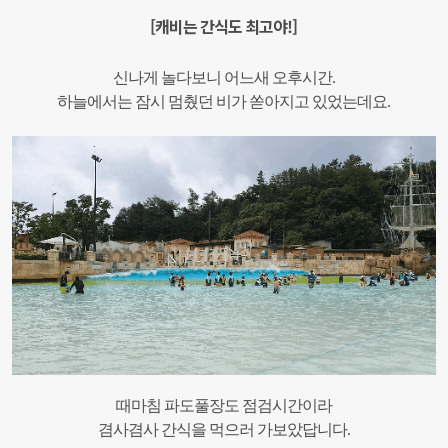
[캐비는 간식도 최고야!]
신나게 놀다보니 어느새 오후시간.
하늘에서는 잠시 멈췄던 비가 쏟아지고 있었는데요.
때마침 파도풀장도 점검시간이라
겸사겸사 간식을 먹으러 가보았답니다.