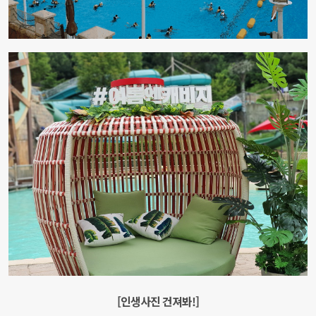
[인생사진 건져봐!]