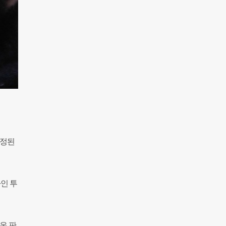
선정된
라인 투
온 판