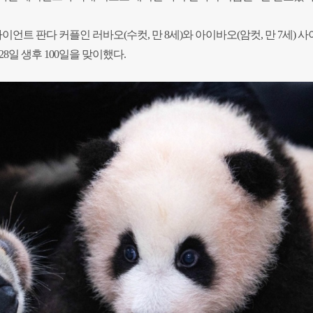
이언트 판다 커플인 러바오(수컷, 만 8세)와 아이바오(암컷, 만 7세) 
28일 생후 100일을 맞이했다.