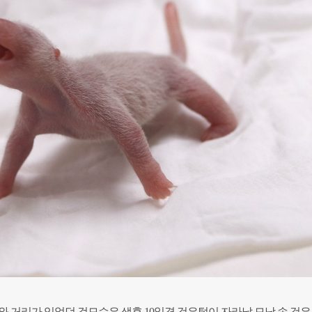
와 거리가 있었던 겉모습은 생후 10일경 검은털이 자라날 모낭 속 검은