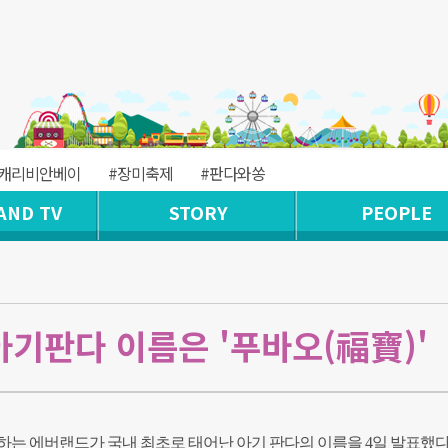
#캐리비안베이
#장미축제
#판다와쏭
AND TV
STORY
PEOPLE
아기판다 이름은 '푸바오(福寶)'
는 에버랜드가 국내 최초로 태어난 아기 판다의 이름을 4일 발표했다