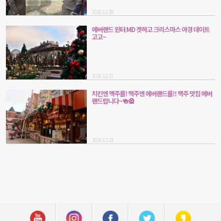
2020.12.28
에버랜드 윈터 MD 겟하고 크리스마스 야경 데이트
고고~
2020.12.21
치킨엔 맥주를! 맥주엔 에버랜드를!! 맥주 맛집 에버
랜드랍니다~🍻🎡
2020.12.21