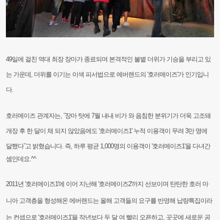
49일에 걸친 역대 최장 장마가 종료되며 본격적인 불볕 더위가 기승을 부리고 있
는 가운데, 더위를 이기는 이색 피서법으로 에버랜드의 '호러메이즈'가 인기입니
다.
호러메이즈 관계자는, ˝장마 탓에 7월 내내 비가 와 음침한 분위기가 더욱 고조돼
개장 후 한 달이 채 되지 않았음에도 '호러메이즈1' 누적 이용객이 무려 3만 명에
달했다
˝
고 밝혔습니다. 즉, 하루 평균 1,000명의 이용객이 '호러메이즈1'을 다녀간
셈인데요.^^
2011년 '호러메이즈1'에 이어 지난해 '호러메이즈2'까지 선보이며 탄탄한 호러 마
니아 고객층을 형성해
온 에버랜드는 올해 고객들의 요구를 반영해 납량특집이라
는 컨셉으로 '호러메이즈1'을 작년보다 두 달
여 빨리 오픈하고, 곳곳에 새로운 공