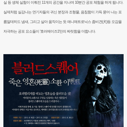
실 등 생체 실험이
이뤄진 11개의 공간을 지나며 10분간 공포 체험을 하게 됩니다.
실제처럼 실감나는 연기자들의 귀신 분
장과 조형물, 음침함이 가득 묻어 나는 포
름알데히드 냄새, 그리고 살아 움직이는 듯 애니매트로닉스
좀비견(犬)등 오감을
자극하는 공포 요소들이 '호러메이즈1'만의 짜릿함을 더합니다.