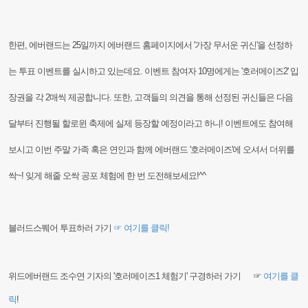
한편, 에버랜드는 25일까지 에버랜드 홈페이지에서 '가장 무서운 귀신'을 선정하
는 투표 이벤트를 실시하고 있는데요.
이벤트 참여자 10명에게는 '호러메이즈2' 입
장권을 각 2매씩 제공합니다. 또한, 고객들의 의
견을 통해 선정된 귀신들은 다음
달부터 진행될 할로윈 축제에 실제 등장할 예정이라고 하니! 이벤트에
도 참여해
보시고 이번 주말 가족 혹은 연인과 함께 에버랜드 '호러메이즈'에 오셔서 더위를
싹~! 잊게
해줄 오싹 공포 체험에 한 번 도전해보세요!^^
블러드스퀘어 투표하러 가기
☞ 여기를 클릭!
위드에버랜드 조수연 기자의 '호러메이즈1 체험기' 구경하러 가기 ☞
여기를 클
릭
!