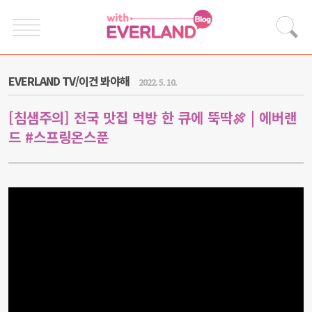
EVERLAND TV/이건 봐야해
2022. 5. 10.
[침샘주의] 전국 맛집 먹방 한 큐에 뚝딱🍖 | 에버랜
드 #스프링온스푼