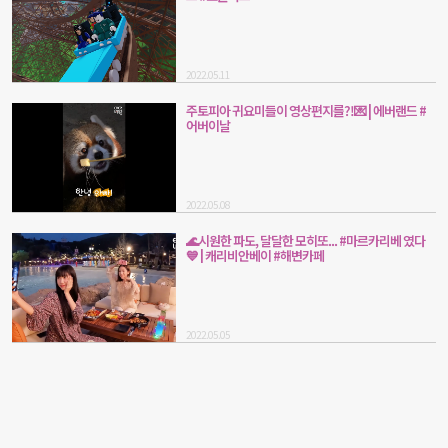
2022.05.11
주토피아 귀요미들이 영상편지를?!💌 | 에버랜드 #
어버이날
2022.05.08
🌊시원한 파도, 달달한 모히또... #마르카리베 였다
💙 | 캐리비안베이 #해변카페
2022.05.05