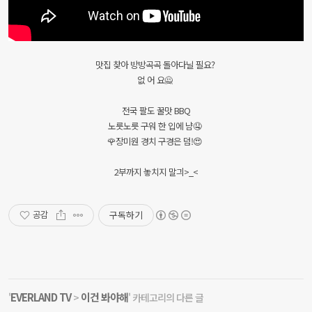
맛집 찾아 방방곡곡 돌아다닐 필요?
없 어 요🙅
전국 팔도 꿀맛 BBQ
노릇노릇 구워 한 입에 냠🤤
🌹장미원 경치 구경은 덤!😍
2부까지 놓치지 말긔>_<
구독하기
공감
EVERLAND TV
이건 봐야해
'
>
' 카테고리의 다른 글