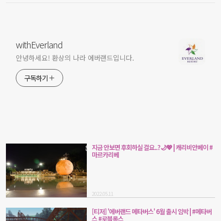
withEverland
안녕하세요! 환상의 나라 에버랜드입니다.
구독하기
지금 안보면 후회하실 걸요..?🌙💖 | 캐리비안베이 #
마르카리베
2022.05.11
[티저] '에버랜드 메타버스' 6월 출시 임박 | #메타버
스 #로블록스