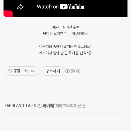
어둠이 짙어질 수록
낭만이 넘쳐흐르는 #해변카페✨
아름다움 속에서 즐기는 여유로움😍
캐비에서 영화 한 편 찍기 참 쉽죠?😉
구독하기
공감
EVERLAND TV
이건 봐야해
'
>
' 카테고리의 다른 글