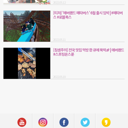
2022.05.12
[티저] '에버랜드 메타버스' 6월 출시 임박 | #메타버
스 #로블록스
2022.05.11
[침샘주의] 전국 맛집 먹방 한 큐에 뚝딱🍖 | 에버랜드
#스프링온스푼
2022.05.10