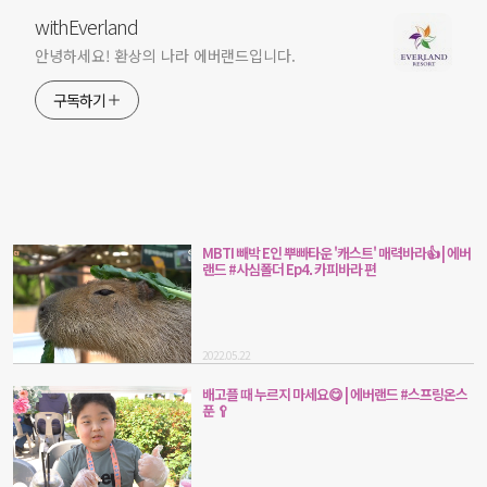
withEverland
안녕하세요! 환상의 나라 에버랜드입니다.
구독하기
MBTI 빼박 E인 뿌빠타운 '캐스트' 매력바라👍 | 에버
랜드 #사심폴더 Ep4. 카피바라 편
2022.05.22
배고플 때 누르지 마세요😋 | 에버랜드 #스프링온스
푼 🥄