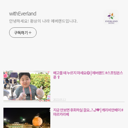
withEverland
안녕하세요! 환상의 나라 에버랜드입니다.
구독하기
배고플 때 누르지 마세요😋 | 에버랜드 #스프링온스
푼 🥄
2022.05.12
지금 안보면 후회하실 걸요..?🌙💖 | 캐리비안베이 #
마르카리베