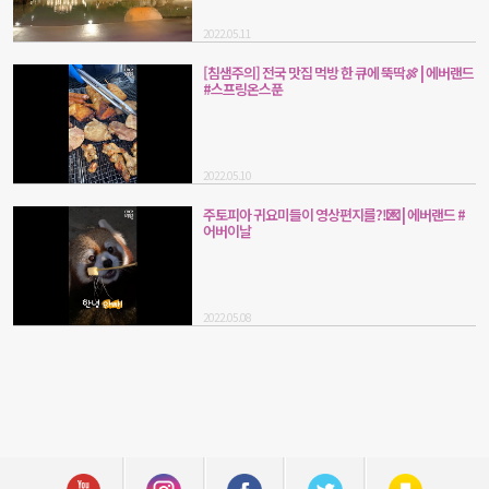
2022.05.11
[침샘주의] 전국 맛집 먹방 한 큐에 뚝딱🍖 | 에버랜드
#스프링온스푼
2022.05.10
주토피아 귀요미들이 영상편지를?!💌 | 에버랜드 #
어버이날
2022.05.08