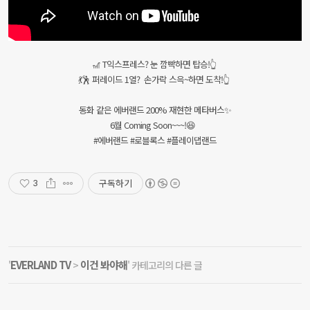
🎢 T익스프레스? 눈 깜빡하면 탑승!👆
💃🕺 퍼레이드 1열? 손가락 스윽~하면 도착!👆
동화 같은 에버랜드 200% 재현한 메타버스✨
6월 Coming Soon~~~!😆
#에버랜드 #로블록스 #플레이댑랜드
구독하기
3
EVERLAND TV
이건 봐야해
'
>
' 카테고리의 다른 글