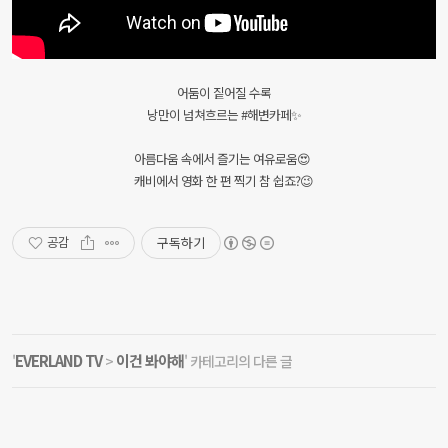
어둠이 짙어질 수록
낭만이 넘쳐흐르는 #해변카페✨
아름다움 속에서 즐기는 여유로움😍
캐비에서 영화 한 편 찍기 참 쉽죠?😉
구독하기
공감
EVERLAND TV
이건 봐야해
'
>
' 카테고리의 다른 글