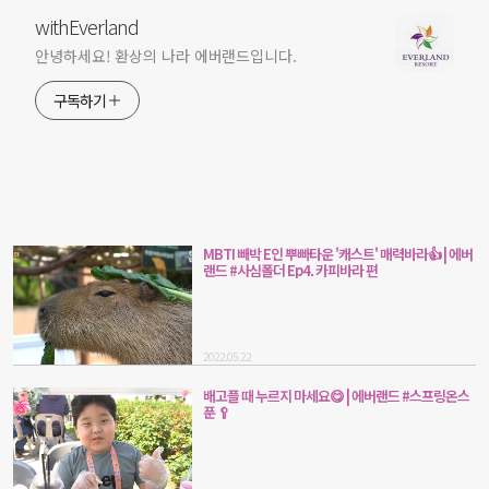
withEverland
안녕하세요! 환상의 나라 에버랜드입니다.
구독하기
MBTI 빼박 E인 뿌빠타운 '캐스트' 매력바라👍 | 에버
랜드 #사심폴더 Ep4. 카피바라 편
2022.05.22
배고플 때 누르지 마세요😋 | 에버랜드 #스프링온스
푼 🥄