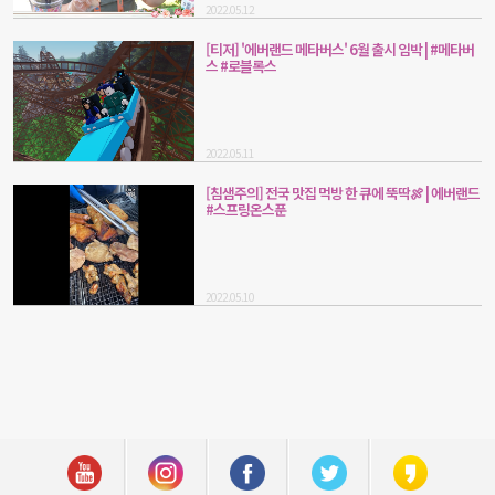
2022.05.12
[티저] '에버랜드 메타버스' 6월 출시 임박 | #메타버
스 #로블록스
2022.05.11
[침샘주의] 전국 맛집 먹방 한 큐에 뚝딱🍖 | 에버랜드
#스프링온스푼
2022.05.10