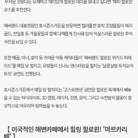
무서운 것보다는 유쾌하고 재미있게 할로윈 데이를 보내고 싶다면 '해피 할로윈'
코스를 추천한다.
에버랜드 대표정원인 포시즌스가든을 방문하면 컬러풀한 호박 조형물들이 메리
골드, 천일홍 등 가을꽃들과 함께 다채롭게 전시돼 있어 익살스러운 할로윈 추억
사진을 남길 수 있다.
또한 해골, 마녀, 호박 등 귀여운 악동 캐릭터들이 '에버랜드 할로윈 위키드 퍼레
이드'를 매일 낮 펼치고, 유령들이 신나는 댄스타임을 펼치는 '달콤살벌 트릭오어
트릿' 공연도 진행된다.
포시즌스가든에서 매일 밤 펼쳐지는 '고스트맨션' 공연은 할로윈 축제에서 빼놓
을 수 없는 하이라이트. 3D 맵핑, 레이저, 조명, 음악, 그리고 수천발의 불꽃이 환
상적으로 어우러져 밤하늘을 수 놓는다.
【 이국적인 해변카페에서 힐링 할로윈! '마르카리
베' 】