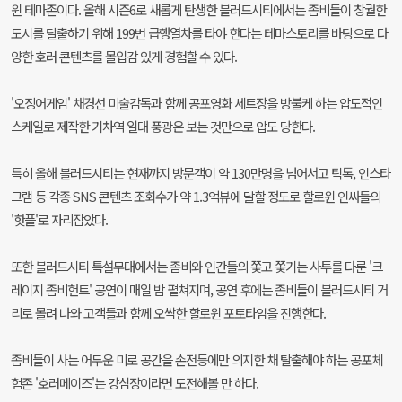
윈 테마존이다. 올해 시즌6로 새롭게 탄생한 블러드시티에서는 좀비들이 창궐한
도시를 탈출하기 위해 199번 급행열차를 타야 한다는 테마스토리를 바탕으로 다
양한 호러 콘텐츠를 몰입감 있게 경험할 수 있다.
'오징어게임' 채경선 미술감독과 함께 공포영화 세트장을 방불케 하는 압도적인
스케일로 제작한 기차역 일대 풍광은 보는 것만으로 압도 당한다.
특히 올해 블러드시티는 현재까지 방문객이 약 130만명을 넘어서고 틱톡, 인스타
그램 등 각종 SNS 콘텐츠 조회수가 약 1.3억뷰에 달할 정도로 할로윈 인싸들의
'핫플'로 자리잡았다.
또한 블러드시티 특설무대에서는 좀비와 인간들의 쫓고 쫓기는 사투를 다룬 '크
레이지 좀비헌트' 공연이 매일 밤 펼쳐지며, 공연 후에는 좀비들이 블러드시티 거
리로 몰려 나와 고객들과 함께 오싹한 할로윈 포토타임을 진행한다.
좀비들이 사는 어두운 미로 공간을 손전등에만 의지한 채 탈출해야 하는 공포체
험존 '호러메이즈'는 강심장이라면 도전해볼 만 하다.