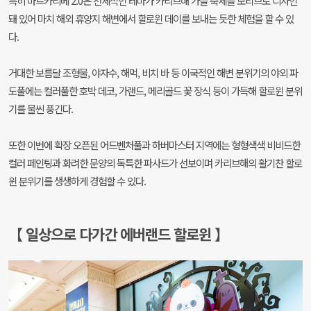
특히 마르카리베 2.0은 전체적인 테마가 카리브해 가을 축제를 모티브로 디자인
돼 있어 마치 해외 휴양지 해변에서 할로윈 데이를 보내는 듯한 체험을 할 수 있
다.
거대한 보름달 조형물, 야자수, 해먹, 비치 바 등 이국적인 해변 분위기의 야외 파
도풀에는 컬러풀한 호박 데코, 가랜드, 메리골드 꽃 장식 등이 가득해 할로윈 분위
기를 물씬 풍긴다.
또한 이번에 확장 오픈된 어드벤처풀과 하버마스터 지역에는 형형색색 비비드한
컬러 페인팅과 화려한 문양의 독특한 파사드가 선보이며 카리브해의 활기찬 할로
윈 분위기를 생생하게 경험할 수 있다.
【 일상으로 다가간 에버랜드 할로윈 】