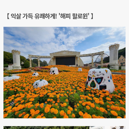
【 익살 가득 유쾌하게! '해피 할로윈' 】